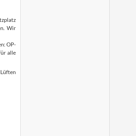
tzplatz
en. Wir
en: OP-
ür alle
 Lüften