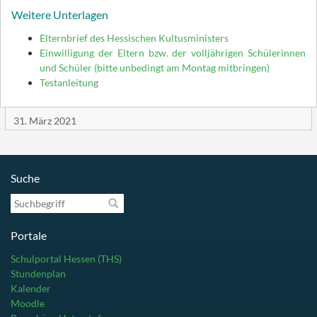
Weitere Unterlagen
Elternbrief des Hessischen Kultusministers
Einwilligung der Eltern bzw. der volljährigen Schülerinnen
und Schüler (bitte unbedingt am Montag mitbringen)
Testanleitung
31. März 2021
Suche
Suchbegriff
Portale
Schulportal Hessen (THS)
Stundenplan
Kalender
Moodle