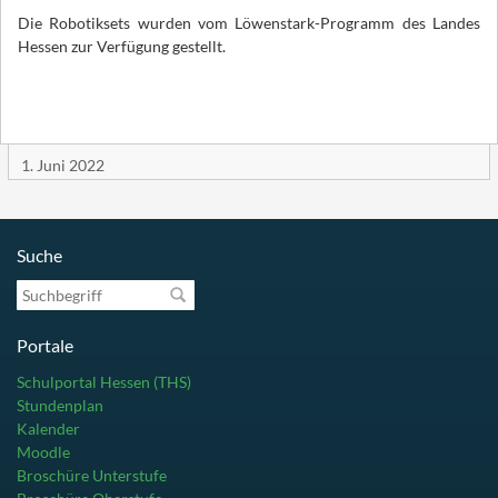
Die Robotiksets wurden vom Löwenstark-Programm des Landes
Hessen zur Verfügung gestellt.
1. Juni 2022
Suche
Suchbegriff
Portale
Schulportal Hessen (THS)
Stundenplan
Kalender
Moodle
Broschüre Unterstufe