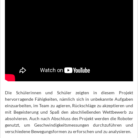
Die Schülerinnen und Schüler zeigten in diesem Projekt
hervorragende Fähigkeiten, nämlich sich in unbekannte Aufgaben
einzuarbeiten, im Team zu agieren, Rückschläge zu akzeptieren und
mit Begeisterung und Spaß den abschließenden Wettbewerb zu
absolvieren. Auch nach Abschluss des Projekt werden die Roboter
genutzt, um Geschwindigkeitsmessungen durchzuführen und
verschiedene Bewegungsformen zu erforschen und zu analysieren.