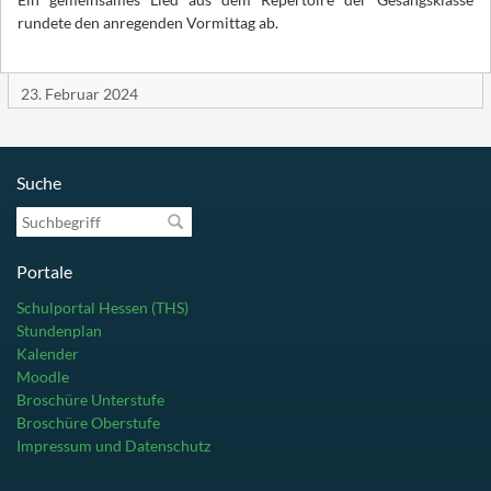
rundete den anregenden Vormittag ab.
23. Februar 2024
Suche
Suchbegriff
Portale
Schulportal Hessen (THS)
Stundenplan
Kalender
Moodle
Broschüre Unterstufe
Broschüre Oberstufe
Impressum und Datenschutz