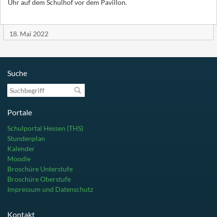
Uhr auf dem Schulhof vor dem Pavillon.
18. Mai 2022
Suche
Suchbegriff
Portale
Schulportal Hessen (THS)
Stundenplan
Kalender
Moodle
Broschüre Unterstufe
Broschüre Oberstufe
Impressum und Datenschutz
Kontakt