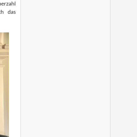
merzahl
ch das