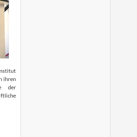
nstitut
n ihren
te der
ftliche