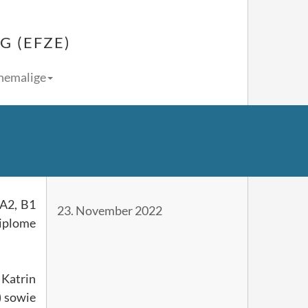
 (EFZE)
Ehemalige
 A2, B1
23. November 2022
iplome
 Katrin
) sowie